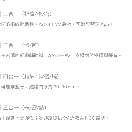
0F｜三合一（指紋/卡/密）
迎的指紋輔助鎖，AA×4＋9V 急救，可選配藍牙 App。
0S｜二合一（卡/密）
＋密碼的經典輔助鎖，AA×4＋9V，支援虛位密碼與靜音。
0F｜四合一（指紋/卡/密/鑰）
可加購藍牙，建議門厚約 20–90 mm。
0S｜三合一（卡/密/鑰）
＋鑰匙，更彈性；多通路提供 9V 急救與 NCC 證號。