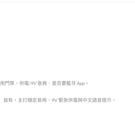
門厚、供電/9V 急救、是否要藍牙 App
。
se）皆有，主打穩定易用、9V 緊急供電與中文語音提示，