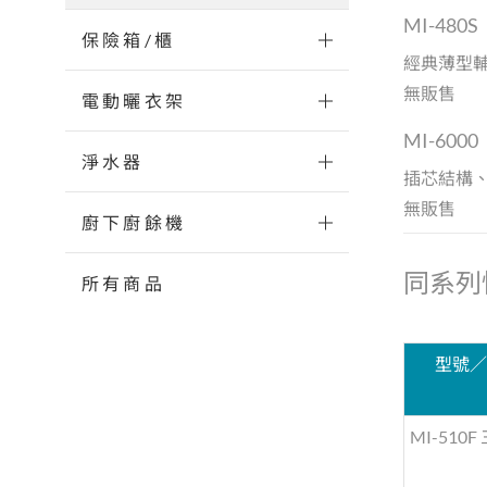
MI-48
保險箱/櫃
經典薄型輔
無販售
電動曬衣架
MI-60
淨水器
插芯結構、
無販售
廚下廚餘機
同系列
所有商品
型號
MI-510F