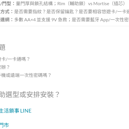
/門型：
量門厚與鎖孔結構；Rim（輔助鎖）vs Mortise（插芯）
鎖方式：
是否需要指紋？是否保留鑰匙？是否要相容悠遊卡/一卡
與連網：
多數 AA×4 並支援 9V 急救；是否需要藍牙 App/一次
題
遊卡/一卡通嗎？
麼辦？
手機或遠端一次性密碼嗎？
助選型或安排安裝？
活鎖事 LINE
門市