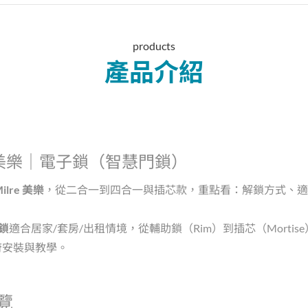
products
產品介紹
re 美樂｜電子鎖（智慧門鎖）
ilre 美樂
，從二合一到四合一與插芯款，重點看：
解鎖方式、適用
子鎖
適合居家/套房/出租情境，從輔助鎖（Rim）到插芯（Morti
府安裝與教學。
覽