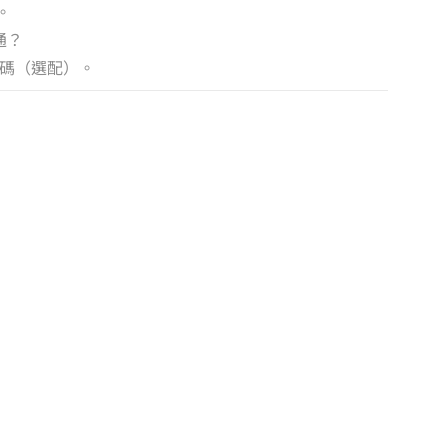
。
通？
性密碼（選配）。