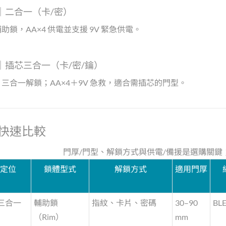
0S｜二合一（卡/密）
助鎖，AA×4 供電並支援 9V 緊急供電。
00｜插芯三合一（卡/密/鑰）
三合一解鎖；AA×4＋9V 急救，適合需插芯的門型。
快速比較
門厚/門型、解鎖方式與供電/備援是選購關
／定位
鎖體型式
解鎖方式
適用門厚
三合一
輔助鎖
指紋、卡片、密碼
30–90
BL
（Rim）
mm