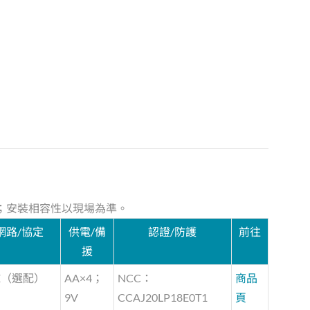
鍵；安裝相容性以現場為準。
網路/協定
供電/備
認證/防護
前往
援
E（選配）
AA×4；
NCC：
商品
9V
CCAJ20LP18E0T1
頁