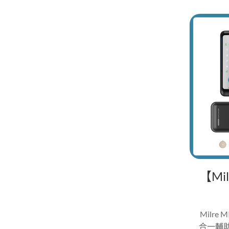
【Mi
Milre
合一輔助