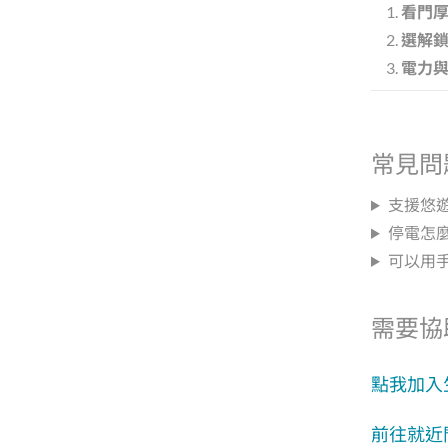
看門厚
選解
電力
常見問
支援悠
停電怎
可以用
需要協
點我加入生
前往就近