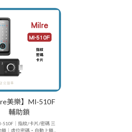
lre美樂】MI-510F
輔助鎖
 MI-510F｜指紋/卡片/密碼 三
鎖｜虛位密碼・自動上鎖...