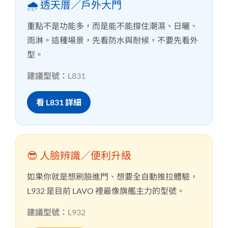
🌧️ 透天厝／戶外大門
重點不是功能多，而是能不能撐住潮濕、日曬、
雨淋。這種場景，先看防水與耐候，不要先看外
型。
建議型號：
L831
看 L831 詳細
😎 人臉辨識／便利升級
如果你就是想刷臉進門、想要全自動推拉體驗，
L932 是目前 LAVO 裡最像旗艦主力的型號。
建議型號：
L932