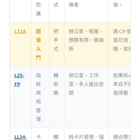
防
式
確者
值。
護
L11A
超
把
辦公室、租屋、
高 CP 值
值
手
預算有限、舊換
是花俏，而
入
式
新
穩、容量大
門
L25-
指
輔
辦公室、工作
如果核心需
FP
紋
助
室、多人進出空
率且不換門
商
鎖
間
值得看。
用
管
理
LL24-
卡
輔
純卡片管理、儲
適合需求極