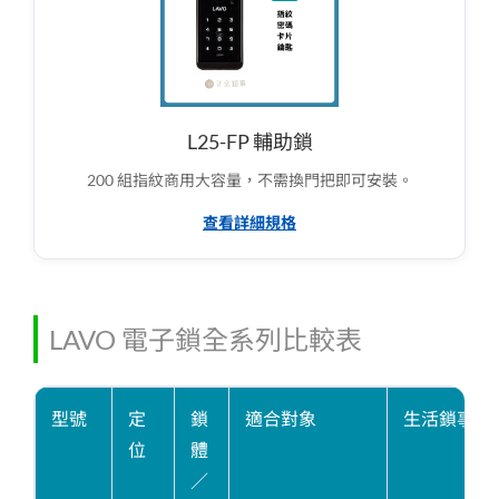
L25-FP 輔助鎖
200 組指紋商用大容量，不需換門把即可安裝。
查看詳細規格
LAVO 電子鎖全系列比較表
型號
定
鎖
適合對象
生活鎖事團
位
體
／