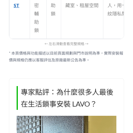
ST
密
助
藏室、租屋空間
人，用卡片
輔
鎖
紋隱私問題
助
鎖
← 左右滑動查看完整規格 →
* 本頁價格與功能描述以目前頁面規劃與門市說明為準，實際安裝報
價與規格仍應以客服評估及原廠最新公告為準。
專家點評：為什麼很多人最後
在生活鎖事安裝 LAVO？