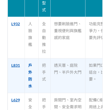
型
式
L932
人
全
想要刷臉進門、
功能完整、
臉
自
重視便利與旗艦
爭力，但強
旗
動
感的家庭
要先評估。
艦
推
拉
L831
戶
把
透天厝、庭院
如果門口會
外
手
門、半戶外大門
這台，比先
防
式
要。
水
L629
安
把
房間門、室內空
配備C級鎖
全
手
間、安全需求明
用途上非常