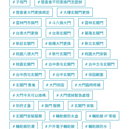
子母門
管委會不同意換門怎麼辦
管委會大門更換規定
大樓玄關門更換
雲林門市換門
斗六換大門
雲林玄關門
台南大門更換
台南玄關門
基隆玄關門
新莊玄關門
板橋大門更換
新北玄關門
桃園八德大門
新竹玄關門
桃園大門安裝
桃園玄關門
台中南屯玄關門
台中北屯玄關門
台中西屯玄關門
台中玄關門
保固範圍
玄關門 售後
大門保固
大門臨時修補
大門今天可以換嗎
大門壞掉緊急處理
到府丈量
換門 服務
玄關門 安裝
玄關門安裝服務
輔助鎖防水盒
輔助鎖 IP 等級
輔助鎖防潮
戶外電子輔助鎖
輔助鎖防水