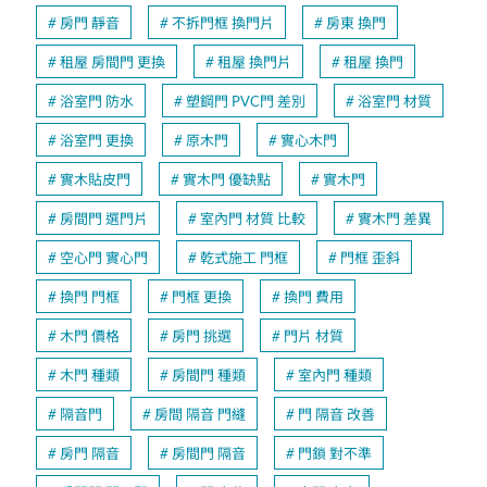
房門 靜音
不拆門框 換門片
房東 換門
租屋 房間門 更換
租屋 換門片
租屋 換門
浴室門 防水
塑鋼門 PVC門 差別
浴室門 材質
浴室門 更換
原木門
實心木門
實木貼皮門
實木門 優缺點
實木門
房間門 選門片
室內門 材質 比較
實木門 差異
空心門 實心門
乾式施工 門框
門框 歪斜
換門 門框
門框 更換
換門 費用
木門 價格
房門 挑選
門片 材質
木門 種類
房間門 種類
室內門 種類
隔音門
房間 隔音 門縫
門 隔音 改善
房門 隔音
房間門 隔音
門鎖 對不準