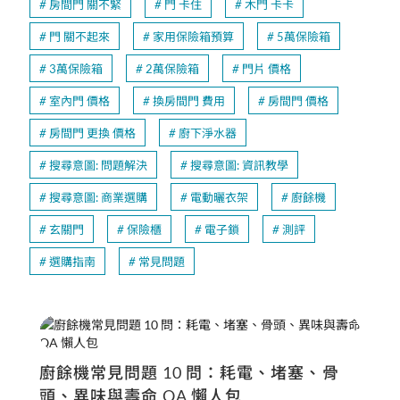
房間門 關不緊
門 卡住
木門 卡卡
門 關不起來
家用保險箱預算
5萬保險箱
3萬保險箱
2萬保險箱
門片 價格
室內門 價格
換房間門 費用
房間門 價格
房間門 更換 價格
廚下淨水器
搜尋意圖: 問題解決
搜尋意圖: 資訊教學
搜尋意圖: 商業選購
電動曬衣架
廚餘機
玄關門
保險櫃
電子鎖
測評
選購指南
常見問題
廚餘機常見問題 10 問：耗電、堵塞、骨
頭、異味與壽命 QA 懶人包