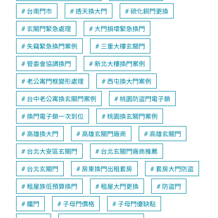
台南門市
透天換大門
硫化銅門更換
玄關門緊急處理
大門損壞緊急換門
失竊緊急換門案例
三重大樓玄關門
管委會協調換門
新北大樓換門案例
老公寓門框變形處理
西屯換大門案例
台中老公寓換玄關門案例
桃園防盜門電子鎖
換門電子鎖一次到位
桃園換玄關門案例
高雄換大門
高雄玄關門廠商
高雄玄關門
台北大安區玄關門
台北玄關門廠商推薦
台北玄關門
房東換門出租套房
套房大門防盜
租屋族低預算換門
租屋大門更換
防盜門
鐵門
子母門價格
子母門優缺點