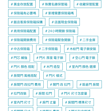
黃金存放配置
珠寶名錶保管箱
收藏保管配置
保險箱有必要嗎
家裡需要保險箱嗎
飯店客房保險箱採購
店面現金保險箱
商用保險箱配置
24小時開鎖 保險箱
保險箱開鎖費用
保險箱緊急開鎖
二手金庫
中古保險箱
二手保險箱
木紋門 電子鎖安裝
門芯 補強
門片 厚度 電子鎖
空心門 電子鎖
門片 顏色 搭配
木門 造型
室內門 顏色 選擇
房間門 風格搭配
門片 樣式
房間門 改拉門 費用
開門 改 拉門
穀倉門 房間
拉門改裝
房間 拉門
門片 尺寸怎麼量
室內門 尺寸
房門 丈量
房間門 標準尺寸