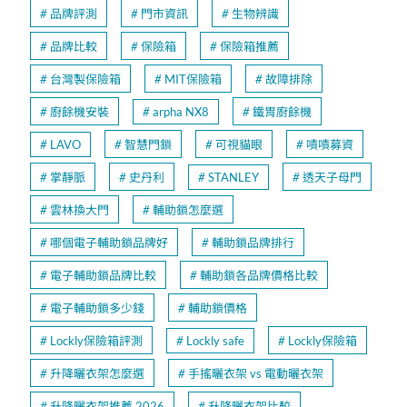
品牌評測
門市資訊
生物辨識
品牌比較
保險箱
保險箱推薦
台灣製保險箱
MIT保險箱
故障排除
廚餘機安裝
arpha NX8
鐵胃廚餘機
LAVO
智慧門鎖
可視貓眼
嘖嘖募資
掌靜脈
史丹利
STANLEY
透天子母門
雲林換大門
輔助鎖怎麼選
哪個電子輔助鎖品牌好
輔助鎖品牌排行
電子輔助鎖品牌比較
輔助鎖各品牌價格比較
電子輔助鎖多少錢
輔助鎖價格
Lockly保險箱評測
Lockly safe
Lockly保險箱
升降曬衣架怎麼選
手搖曬衣架 vs 電動曬衣架
升降曬衣架推薦 2026
升降曬衣架比較