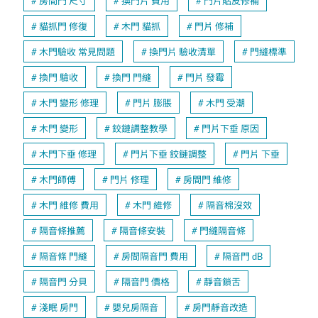
房間門 尺寸
換門片 費用
門片貼皮修補
貓抓門 修復
木門 貓抓
門片 修補
木門驗收 常見問題
換門片 驗收清單
門縫標準
換門 驗收
換門 門縫
門片 發霉
木門 變形 修理
門片 膨脹
木門 受潮
木門 變形
鉸鏈調整教學
門片下垂 原因
木門下垂 修理
門片下垂 鉸鏈調整
門片 下垂
木門師傅
門片 修理
房間門 維修
木門 維修 費用
木門 維修
隔音棉沒效
隔音條推薦
隔音條安裝
門縫隔音條
隔音條 門縫
房間隔音門 費用
隔音門 dB
隔音門 分貝
隔音門 價格
靜音鎖舌
淺眠 房門
嬰兒房隔音
房門靜音改造