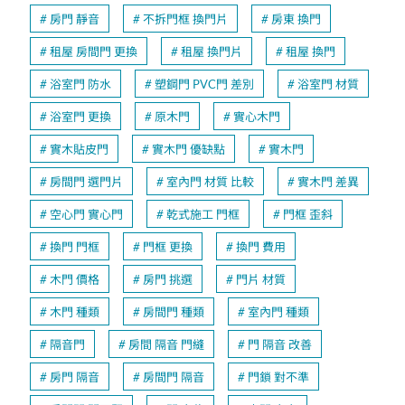
房門 靜音
不拆門框 換門片
房東 換門
租屋 房間門 更換
租屋 換門片
租屋 換門
浴室門 防水
塑鋼門 PVC門 差別
浴室門 材質
浴室門 更換
原木門
實心木門
實木貼皮門
實木門 優缺點
實木門
房間門 選門片
室內門 材質 比較
實木門 差異
空心門 實心門
乾式施工 門框
門框 歪斜
換門 門框
門框 更換
換門 費用
木門 價格
房門 挑選
門片 材質
木門 種類
房間門 種類
室內門 種類
隔音門
房間 隔音 門縫
門 隔音 改善
房門 隔音
房間門 隔音
門鎖 對不準