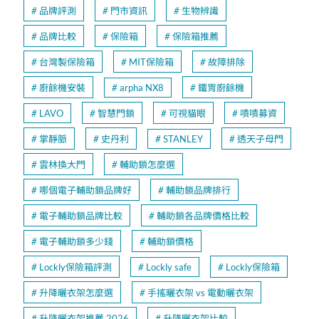
品牌評測
門市資訊
生物辨識
品牌比較
保險箱
保險箱推薦
台灣製保險箱
MIT保險箱
故障排除
廚餘機安裝
arpha NX8
鐵胃廚餘機
LAVO
智慧門鎖
可視貓眼
嘖嘖募資
掌靜脈
史丹利
STANLEY
透天子母門
雲林換大門
輔助鎖怎麼選
哪個電子輔助鎖品牌好
輔助鎖品牌排行
電子輔助鎖品牌比較
輔助鎖各品牌價格比較
電子輔助鎖多少錢
輔助鎖價格
Lockly保險箱評測
Lockly safe
Lockly保險箱
升降曬衣架怎麼選
手搖曬衣架 vs 電動曬衣架
升降曬衣架推薦 2026
升降曬衣架比較