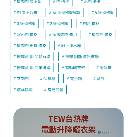
房間門 關不緊
門 卡住
木門 卡卡
門 關不起來
家用保險箱預算
5萬保險箱
3萬保險箱
2萬保險箱
門片 價格
室內門 價格
換房間門 費用
房間門 價格
房間門 更換 價格
廚下淨水器
搜尋意圖: 問題解決
搜尋意圖: 資訊教學
搜尋意圖: 商業選購
電動曬衣架
廚餘機
玄關門
保險櫃
電子鎖
測評
選購指南
常見問題