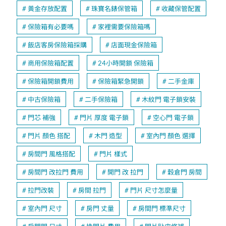
黃金存放配置
珠寶名錶保管箱
收藏保管配置
保險箱有必要嗎
家裡需要保險箱嗎
飯店客房保險箱採購
店面現金保險箱
商用保險箱配置
24小時開鎖 保險箱
保險箱開鎖費用
保險箱緊急開鎖
二手金庫
中古保險箱
二手保險箱
木紋門 電子鎖安裝
門芯 補強
門片 厚度 電子鎖
空心門 電子鎖
門片 顏色 搭配
木門 造型
室內門 顏色 選擇
房間門 風格搭配
門片 樣式
房間門 改拉門 費用
開門 改 拉門
穀倉門 房間
拉門改裝
房間 拉門
門片 尺寸怎麼量
室內門 尺寸
房門 丈量
房間門 標準尺寸