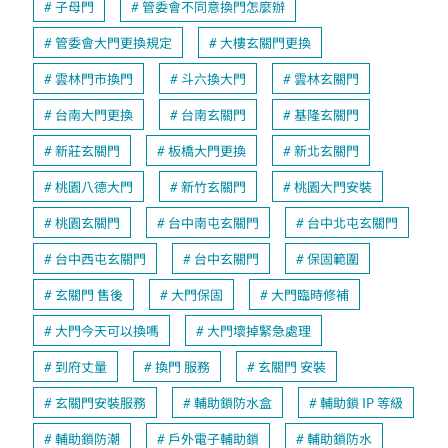
子母門
管委會不同意換門怎麼辦
管委會大門更換規定
大樓玄關門更換
雲林門市換門
斗六換大門
雲林玄關門
台南大門更換
台南玄關門
基隆玄關門
新莊玄關門
板橋大門更換
新北玄關門
桃園八德大門
新竹玄關門
桃園大門安裝
桃園玄關門
台中南屯玄關門
台中北屯玄關門
台中西屯玄關門
台中玄關門
保固範圍
玄關門 售後
大門保固
大門臨時修補
大門今天可以換嗎
大門壞掉緊急處理
到府丈量
換門 服務
玄關門 安裝
玄關門安裝服務
輔助鎖防水盒
輔助鎖 IP 等級
輔助鎖防潮
戶外電子輔助鎖
輔助鎖防水