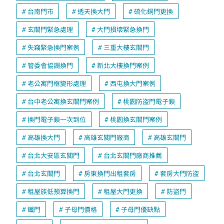
台南門市
透天換大門
硫化銅門更換
玄關門緊急處理
大門損壞緊急換門
失竊緊急換門案例
三重大樓玄關門
管委會協調換門
新北大樓換門案例
老公寓門框變形處理
西屯換大門案例
台中老公寓換玄關門案例
桃園防盜門電子鎖
換門電子鎖一次到位
桃園換玄關門案例
高雄換大門
高雄玄關門廠商
高雄玄關門
台北大安區玄關門
台北玄關門廠商推薦
台北玄關門
房東換門出租套房
套房大門防盜
租屋族低預算換門
租屋大門更換
防盜門
鐵門
子母門價格
子母門優缺點