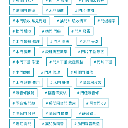
房間門 尺寸
換門片 費用
門片貼皮修補
貓抓門 修復
木門 貓抓
門片 修補
木門驗收 常見問題
換門片 驗收清單
門縫標準
換門 驗收
換門 門縫
門片 發霉
木門 變形 修理
門片 膨脹
木門 受潮
木門 變形
鉸鏈調整教學
門片下垂 原因
木門下垂 修理
門片下垂 鉸鏈調整
門片 下垂
木門師傅
門片 修理
房間門 維修
木門 維修 費用
木門 維修
隔音棉沒效
隔音條推薦
隔音條安裝
門縫隔音條
隔音條 門縫
房間隔音門 費用
隔音門 dB
隔音門 分貝
隔音門 價格
靜音鎖舌
淺眠 房門
嬰兒房隔音
房門靜音改造