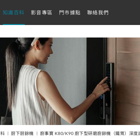
知識百科
影音專區
門市據點
聯絡我們
百科
厨下厨餘機
廚事寶 K80/K90 廚下型研磨廚餘機（鐵胃）深度評