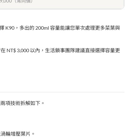
 29,000（常同價）
90，多出的 200ml 容量能讓您單次處理更多菜葉與
 NT$ 3,000 以內，生活鎖事團隊建議直接選擇容量更
這兩項技術拆解如下。
組渦輪增壓葉片。