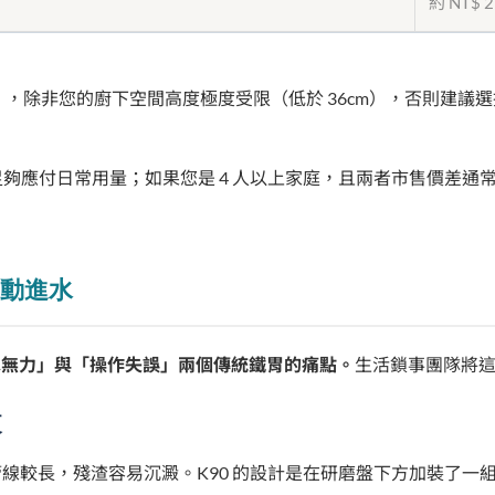
約 NT$
除非您的廚下空間高度極度受限（低於 36cm），否則建議選擇 K
足夠應付日常用量；如果您是 4 人以上家庭，且兩者市售價差通常在
 自動進水
排水無力」與「操作失誤」兩個傳統鐵胃的痛點。
生活鎖事團隊將
泵
線較長，殘渣容易沉澱。K90 的設計是在研磨盤下方加裝了一