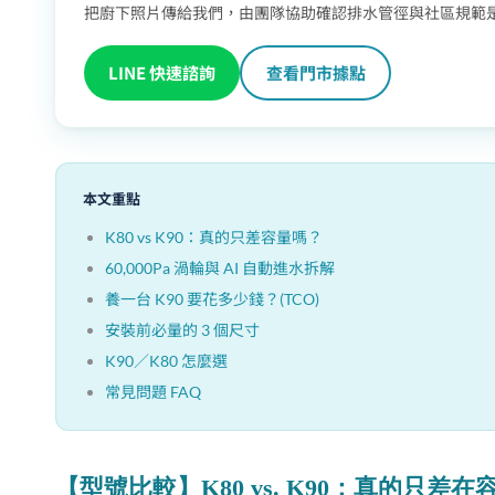
把廚下照片傳給我們，由團隊協助確認排水管徑與社區規範
LINE 快速諮詢
查看門市據點
本文重點
K80 vs K90：真的只差容量嗎？
60,000Pa 渦輪與 AI 自動進水拆解
養一台 K90 要花多少錢？(TCO)
安裝前必量的 3 個尺寸
K90／K80 怎麼選
常見問題 FAQ
【型號比較】K80 vs. K90：真的只差