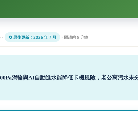
5
·
🔄 最後更新：
2026 年 7 月
·
閱讀約 8 分鐘
,000Pa渦輪與AI自動進水能降低卡機風險，老公寓污水