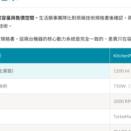
磨室容量與售價空間。
生活鎖事團隊比對原廠技術規格書後確認，兩款機
輪技術。
術規格書，這兩台機器的核心動力系統是完全一致的，差異只在
艦）
Kitche
人以上家庭）
1200 m
流無刷
750W（
3000 R
TurboMa