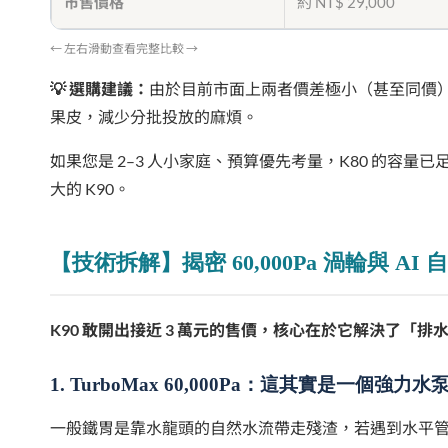
市售價格
約 NT$ 29,000
← 左右滑動查看完整比較 →
💡 選購建議：
由於目前市面上兩者價差極小（甚至同價），
果皮，減少分批投放的麻煩。
如果您是 2–3 人小家庭、預算優先考量，K80 的容量已
大的 K90。
【技術拆解】揭密 60,000Pa 渦輪與 AI
K90 敢開出接近 3 萬元的售價，核心在於它解決了「
1. TurboMax 60,000Pa：這其實是一個強力水
一般鐵胃是靠水龍頭的自然水流帶走殘渣，若遇到水平管