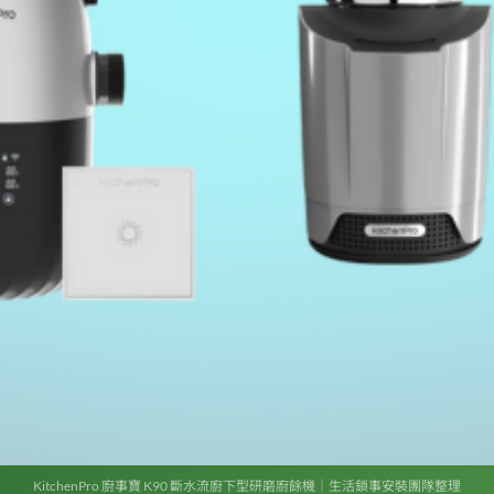
KitchenPro 廚事寶 K90 斷水流廚下型研磨廚餘機｜生活鎖事安裝團隊整理