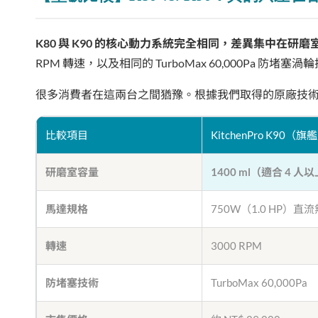
K80 與 K90 的核心動力系統完全相同，差異集中在研
RPM 轉速，以及相同的 TurboMax 60,000Pa 防堵塞渦
很多消費者在這兩台之間猶豫。根據我們取得的原廠技
比較項目
KitchenPro K90（旗
研磨室容量
1400 ml（適合 4 
馬達規格
750W（1.0 HP）直
轉速
3000 RPM
防堵塞技術
TurboMax 60,000Pa