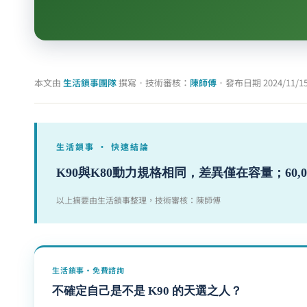
本文由
生活鎖事團隊
撰寫
·
技術審核：
陳師傅
·
發布日期
2024/11/1
生活鎖事 · 快速結論
K90與K80動力規格相同，差異僅在容量；60
以上摘要由生活鎖事整理，技術審核：陳師傅
生活鎖事・免費諮詢
不確定自己是不是 K90 的天選之人？