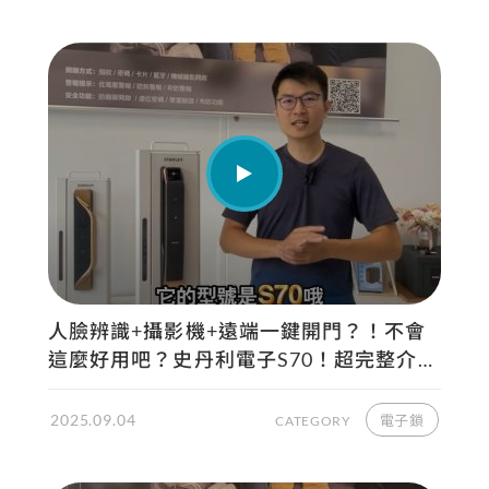
人臉辨識+攝影機+遠端一鍵開門？！不會
這麼好用吧？史丹利電子S70！超完整介紹
與APP教學 | 生活鎖事
2025.09.04
電子鎖
CATEGORY