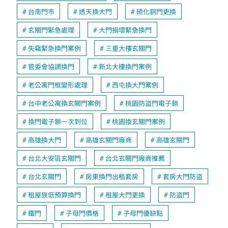
台南門市
透天換大門
硫化銅門更換
玄關門緊急處理
大門損壞緊急換門
失竊緊急換門案例
三重大樓玄關門
管委會協調換門
新北大樓換門案例
老公寓門框變形處理
西屯換大門案例
台中老公寓換玄關門案例
桃園防盜門電子鎖
換門電子鎖一次到位
桃園換玄關門案例
高雄換大門
高雄玄關門廠商
高雄玄關門
台北大安區玄關門
台北玄關門廠商推薦
台北玄關門
房東換門出租套房
套房大門防盜
租屋族低預算換門
租屋大門更換
防盜門
鐵門
子母門價格
子母門優缺點