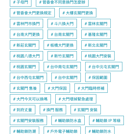
子母門
管委會不同意換門怎麼辦
管委會大門更換規定
大樓玄關門更換
雲林門市換門
斗六換大門
雲林玄關門
台南大門更換
台南玄關門
基隆玄關門
新莊玄關門
板橋大門更換
新北玄關門
桃園八德大門
新竹玄關門
桃園大門安裝
桃園玄關門
台中南屯玄關門
台中北屯玄關門
台中西屯玄關門
台中玄關門
保固範圍
玄關門 售後
大門保固
大門臨時修補
大門今天可以換嗎
大門壞掉緊急處理
到府丈量
換門 服務
玄關門 安裝
玄關門安裝服務
輔助鎖防水盒
輔助鎖 IP 等級
輔助鎖防潮
戶外電子輔助鎖
輔助鎖防水