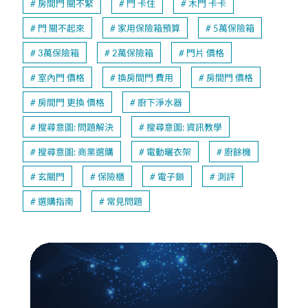
房間門 關不緊
門 卡住
木門 卡卡
門 關不起來
家用保險箱預算
5萬保險箱
3萬保險箱
2萬保險箱
門片 價格
室內門 價格
換房間門 費用
房間門 價格
房間門 更換 價格
廚下淨水器
搜尋意圖: 問題解決
搜尋意圖: 資訊教學
搜尋意圖: 商業選購
電動曬衣架
廚餘機
玄關門
保險櫃
電子鎖
測評
選購指南
常見問題