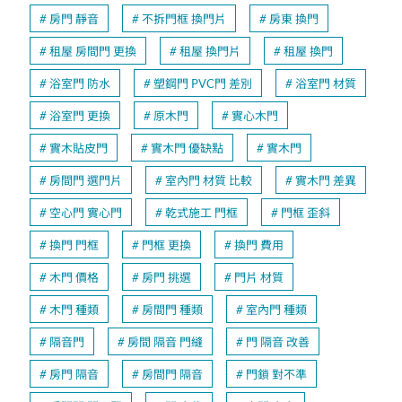
房門 靜音
不拆門框 換門片
房東 換門
租屋 房間門 更換
租屋 換門片
租屋 換門
浴室門 防水
塑鋼門 PVC門 差別
浴室門 材質
浴室門 更換
原木門
實心木門
實木貼皮門
實木門 優缺點
實木門
房間門 選門片
室內門 材質 比較
實木門 差異
空心門 實心門
乾式施工 門框
門框 歪斜
換門 門框
門框 更換
換門 費用
木門 價格
房門 挑選
門片 材質
木門 種類
房間門 種類
室內門 種類
隔音門
房間 隔音 門縫
門 隔音 改善
房門 隔音
房間門 隔音
門鎖 對不準