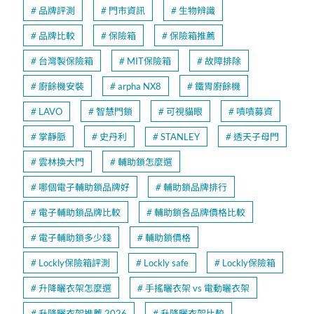
品牌評測
門市資訊
生物辨識
品牌比較
保險箱
保險箱推薦
台灣製保險箱
MIT保險箱
故障排除
廚餘機安裝
arpha NX8
鐵胃廚餘機
LAVO
智慧門鎖
可視貓眼
嘖嘖募資
掌靜脈
史丹利
STANLEY
透天子母門
雲林換大門
輔助鎖怎麼選
哪個電子輔助鎖品牌好
輔助鎖品牌排行
電子輔助鎖品牌比較
輔助鎖各品牌價格比較
電子輔助鎖多少錢
輔助鎖價格
Lockly保險箱評測
Lockly safe
Lockly保險箱
升降曬衣架怎麼選
手搖曬衣架 vs 電動曬衣架
升降曬衣架推薦 2026
升降曬衣架比較