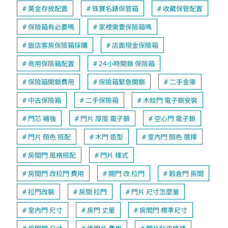
黃金存放配置
珠寶名錶保管箱
收藏保管配置
保險箱有必要嗎
家裡需要保險箱嗎
飯店客房保險箱採購
店面現金保險箱
商用保險箱配置
24小時開鎖 保險箱
保險箱開鎖費用
保險箱緊急開鎖
二手金庫
中古保險箱
二手保險箱
木紋門 電子鎖安裝
門芯 補強
門片 厚度 電子鎖
空心門 電子鎖
門片 顏色 搭配
木門 造型
室內門 顏色 選擇
房間門 風格搭配
門片 樣式
房間門 改拉門 費用
開門 改 拉門
穀倉門 房間
拉門改裝
房間 拉門
門片 尺寸怎麼量
室內門 尺寸
房門 丈量
房間門 標準尺寸