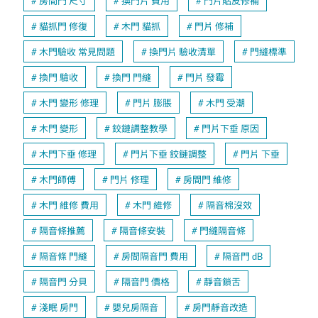
房間門 尺寸
換門片 費用
門片貼皮修補
貓抓門 修復
木門 貓抓
門片 修補
木門驗收 常見問題
換門片 驗收清單
門縫標準
換門 驗收
換門 門縫
門片 發霉
木門 變形 修理
門片 膨脹
木門 受潮
木門 變形
鉸鏈調整教學
門片下垂 原因
木門下垂 修理
門片下垂 鉸鏈調整
門片 下垂
木門師傅
門片 修理
房間門 維修
木門 維修 費用
木門 維修
隔音棉沒效
隔音條推薦
隔音條安裝
門縫隔音條
隔音條 門縫
房間隔音門 費用
隔音門 dB
隔音門 分貝
隔音門 價格
靜音鎖舌
淺眠 房門
嬰兒房隔音
房門靜音改造