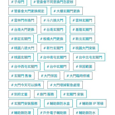
子母門
管委會不同意換門怎麼辦
管委會大門更換規定
大樓玄關門更換
雲林門市換門
斗六換大門
雲林玄關門
台南大門更換
台南玄關門
基隆玄關門
新莊玄關門
板橋大門更換
新北玄關門
桃園八德大門
新竹玄關門
桃園大門安裝
桃園玄關門
台中南屯玄關門
台中北屯玄關門
台中西屯玄關門
台中玄關門
保固範圍
玄關門 售後
大門保固
大門臨時修補
大門今天可以換嗎
大門壞掉緊急處理
到府丈量
換門 服務
玄關門 安裝
玄關門安裝服務
輔助鎖防水盒
輔助鎖 IP 等級
輔助鎖防潮
戶外電子輔助鎖
輔助鎖防水