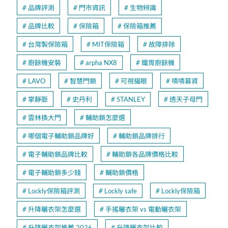
品牌評測
門市資訊
生物辨識
品牌比較
保險箱
保險箱推薦
台灣製保險箱
MIT保險箱
故障排除
廚餘機安裝
arpha NX8
鐵胃廚餘機
LAVO
智慧門鎖
可視貓眼
嘖嘖募資
掌靜脈
史丹利
STANLEY
透天子母門
雲林換大門
輔助鎖怎麼選
哪個電子輔助鎖品牌好
輔助鎖品牌排行
電子輔助鎖品牌比較
輔助鎖各品牌價格比較
電子輔助鎖多少錢
輔助鎖價格
Lockly保險箱評測
Lockly safe
Lockly保險箱
升降曬衣架怎麼選
手搖曬衣架 vs 電動曬衣架
升降曬衣架推薦 2026
升降曬衣架比較