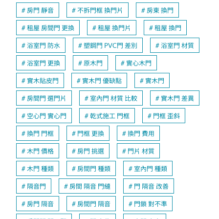
房門 靜音
不拆門框 換門片
房東 換門
租屋 房間門 更換
租屋 換門片
租屋 換門
浴室門 防水
塑鋼門 PVC門 差別
浴室門 材質
浴室門 更換
原木門
實心木門
實木貼皮門
實木門 優缺點
實木門
房間門 選門片
室內門 材質 比較
實木門 差異
空心門 實心門
乾式施工 門框
門框 歪斜
換門 門框
門框 更換
換門 費用
木門 價格
房門 挑選
門片 材質
木門 種類
房間門 種類
室內門 種類
隔音門
房間 隔音 門縫
門 隔音 改善
房門 隔音
房間門 隔音
門鎖 對不準