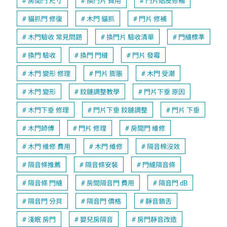
房間門 尺寸
換門片 費用
門片貼皮修補
貓抓門 修復
木門 貓抓
門片 修補
木門驗收 常見問題
換門片 驗收清單
門縫標準
換門 驗收
換門 門縫
門片 發霉
木門 變形 修理
門片 膨脹
木門 受潮
木門 變形
鉸鏈調整教學
門片下垂 原因
木門下垂 修理
門片下垂 鉸鏈調整
門片 下垂
木門師傅
門片 修理
房間門 維修
木門 維修 費用
木門 維修
隔音棉沒效
隔音條推薦
隔音條安裝
門縫隔音條
隔音條 門縫
房間隔音門 費用
隔音門 dB
隔音門 分貝
隔音門 價格
靜音鎖舌
淺眠 房門
嬰兒房隔音
房門靜音改造