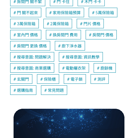
房間門 關不緊
門 卡住
木門 卡卡
門 關不起來
家用保險箱預算
5萬保險箱
3萬保險箱
2萬保險箱
門片 價格
室內門 價格
換房間門 費用
房間門 價格
房間門 更換 價格
廚下淨水器
搜尋意圖: 問題解決
搜尋意圖: 資訊教學
搜尋意圖: 商業選購
電動曬衣架
廚餘機
玄關門
保險櫃
電子鎖
測評
選購指南
常見問題