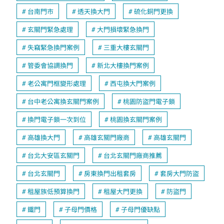
台南門市
透天換大門
硫化銅門更換
玄關門緊急處理
大門損壞緊急換門
失竊緊急換門案例
三重大樓玄關門
管委會協調換門
新北大樓換門案例
老公寓門框變形處理
西屯換大門案例
台中老公寓換玄關門案例
桃園防盜門電子鎖
換門電子鎖一次到位
桃園換玄關門案例
高雄換大門
高雄玄關門廠商
高雄玄關門
台北大安區玄關門
台北玄關門廠商推薦
台北玄關門
房東換門出租套房
套房大門防盜
租屋族低預算換門
租屋大門更換
防盜門
鐵門
子母門價格
子母門優缺點