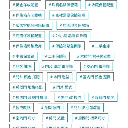
黃金存放配置
珠寶名錶保管箱
收藏保管配置
保險箱有必要嗎
家裡需要保險箱嗎
飯店客房保險箱採購
店面現金保險箱
商用保險箱配置
24小時開鎖 保險箱
保險箱開鎖費用
保險箱緊急開鎖
二手金庫
中古保險箱
二手保險箱
木紋門 電子鎖安裝
門芯 補強
門片 厚度 電子鎖
空心門 電子鎖
門片 顏色 搭配
木門 造型
室內門 顏色 選擇
房間門 風格搭配
門片 樣式
房間門 改拉門 費用
開門 改 拉門
穀倉門 房間
拉門改裝
房間 拉門
門片 尺寸怎麼量
室內門 尺寸
房門 丈量
房間門 標準尺寸