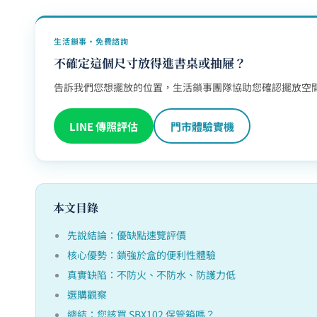
生活鎖事・免費諮詢
不確定這個尺寸放得進書桌或抽屜？
告訴我們您想擺放的位置，生活鎖事團隊協助您確認擺放空
LINE 傳照評估
門市體驗實機
本文目錄
先說結論：優缺點速覽評價
核心優勢：鎖強於盒的便利性體驗
真實缺陷：不防火、不防水、防護力低
選購觀察
總結：您該買 SBX102 保管箱嗎？