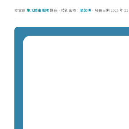
本文由
生活鎖事團隊
撰寫
·
技術審核：
陳師傅
·
發布日期
2025 年 11