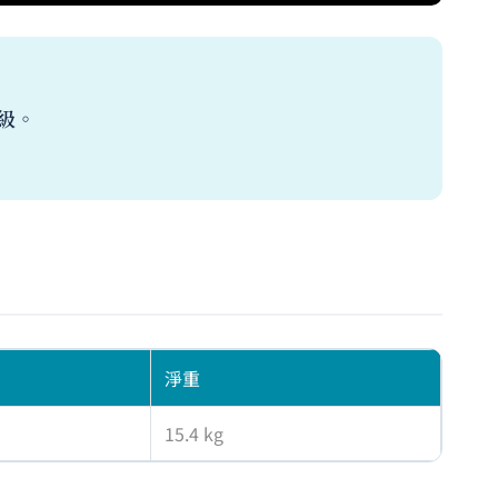
級。
淨重
15.4 kg