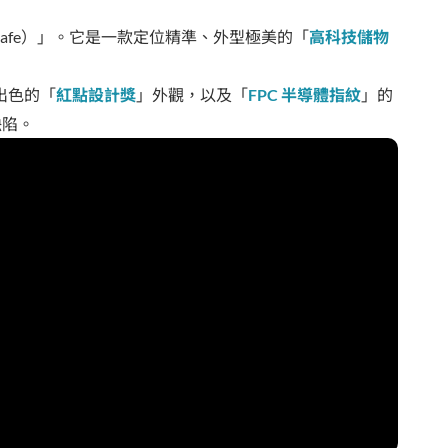
afe）」。它是一款定位精準、外型極美的「
高科技儲物
出色的「
紅點設計獎
」外觀，以及「
FPC 半導體指紋
」的
缺陷。