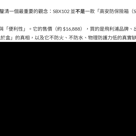
就釐清一個最重要的觀念：SBX102 並
不是
一款「高安防保險箱（S
「便利性」。它的售價（約 $16,888），買的是飛利浦品牌、
強於盒」的真相，以及它不防火、不防水、物理防護力低的真實