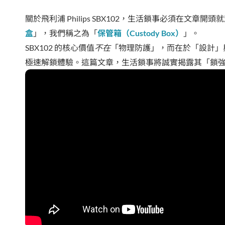
關於飛利浦 Philips SBX102，生活鎖事必須在文章開頭
盒
」，我們稱之為「
保管箱（Custody Box）
」。
SBX102 的核心價值
不在
「物理防護」，而在於「設計」與
極速解鎖體驗。這篇文章，生活鎖事將誠實揭露其「鎖